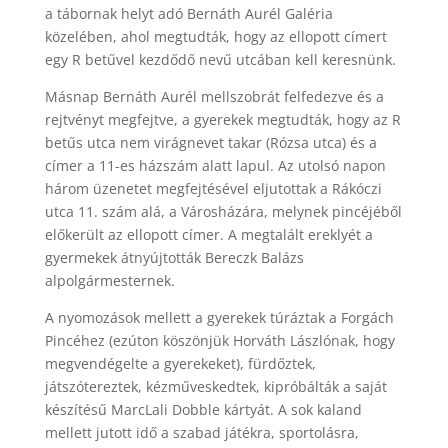
a tábornak helyt adó Bernáth Aurél Galéria
közelében, ahol megtudták, hogy az ellopott címert
egy R betűvel kezdődő nevű utcában kell keresnünk.
Másnap Bernáth Aurél mellszobrát felfedezve és a
rejtvényt megfejtve, a gyerekek megtudták, hogy az R
betűs utca nem virágnevet takar (Rózsa utca) és a
címer a 11-es házszám alatt lapul. Az utolsó napon
három üzenetet megfejtésével eljutottak a Rákóczi
utca 11. szám alá, a Városházára, melynek pincéjéből
előkerült az ellopott címer. A megtalált ereklyét a
gyermekek átnyújtották Bereczk Balázs
alpolgármesternek.
A nyomozások mellett a gyerekek túráztak a Forgách
Pincéhez (ezúton köszönjük Horváth Lászlónak, hogy
megvendégelte a gyerekeket), fürdőztek,
játszótereztek, kézműveskedtek, kipróbálták a saját
készítésű MarcLali Dobble kártyát. A sok kaland
mellett jutott idő a szabad játékra, sportolásra,