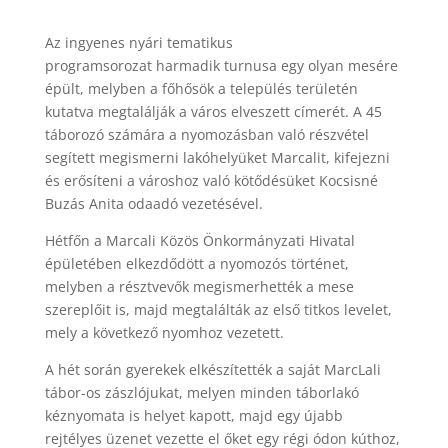
Az ingyenes nyári tematikus
programsorozat harmadik turnusa egy olyan mesére
épült, melyben a főhősök a település területén
kutatva megtalálják a város elveszett címerét. A 45
táborozó számára a nyomozásban való részvétel
segített megismerni lakóhelyüket Marcalit, kifejezni
és erősíteni a városhoz való kötődésüket Kocsisné
Buzás Anita odaadó vezetésével.
Hétfőn a Marcali Közös Önkormányzati Hivatal
épületében elkezdődött a nyomozós történet,
melyben a résztvevők megismerhették a mese
szereplőit is, majd megtalálták az első titkos levelet,
mely a következő nyomhoz vezetett.
A hét során gyerekek elkészítették a saját MarcLali
tábor-os zászlójukat, melyen minden táborlakó
kéznyomata is helyet kapott, majd egy újabb
rejtélyes üzenet vezette el őket egy régi ódon kúthoz,