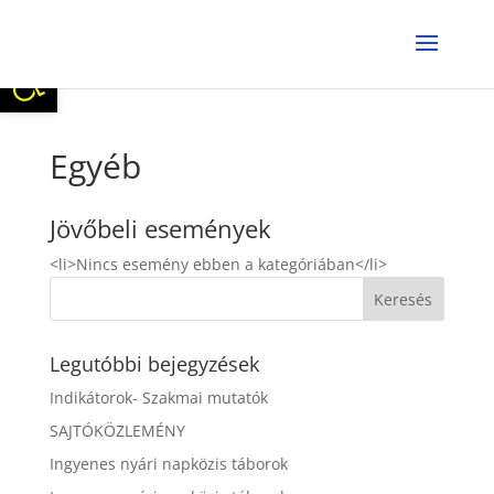
Eszköztár megnyitása
Egyéb
Jövőbeli események
<li>Nincs esemény ebben a kategóriában</li>
Legutóbbi bejegyzések
Indikátorok- Szakmai mutatók
SAJTÓKÖZLEMÉNY
Ingyenes nyári napközis táborok