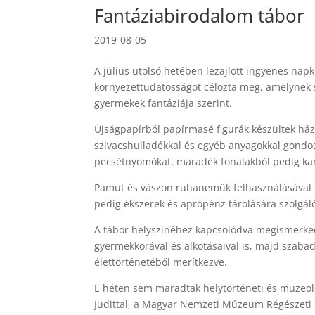
Fantáziabirodalom tábor
2019-08-05
A július utolsó hetében lezajlott ingyenes napk
környezettudatosságot célozta meg, amelynek s
gyermekek fantáziája szerint.
Újságpapírból papírmasé figurák készültek házi 
szivacshulladékkal és egyéb anyagokkal gondo
pecsétnyomókat, maradék fonalakból pedig karkö
Pamut és vászon ruhaneműk felhasználásával 
pedig ékszerek és aprópénz tárolására szolgáló
A tábor helyszínéhez kapcsolódva megismerked
gyermekkorával és alkotásaival is, majd szaba
élettörténetéből merítkezve.
E héten sem maradtak helytörténeti és muzeol
Judittal, a Magyar Nemzeti Múzeum Régészeti