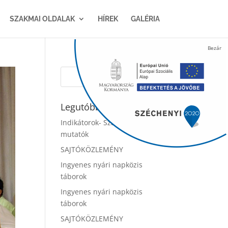
SZAKMAI OLDALAK
HÍREK
GALÉRIA
Legutóbbi bejegyzések
Indikátorok- Szakmai
mutatók
SAJTÓKÖZLEMÉNY
Ingyenes nyári napközis
táborok
Ingyenes nyári napközis
táborok
SAJTÓKÖZLEMÉNY