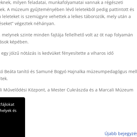
eknek, milyen feladatai, munkafolyamatai vannak a régészeti
nek. A múzeum gyűjteményében lévő leletekből pedig pattintott és
 leleteket is szemügyre vehettek a lelkes táborozók, mely után a
téseket” végeztek néhányan.
, melynek szinte minden fajtája fellelhető volt az öt nap folyamán
zások képében.
egy jóízű nótázás is kedvüket fényesítette a viharos idő
Mikó Beáta tanító és Samuné Bogyó Hajnalka múzeumpedagógus mell
tek.
ali Művelődési Központ, a Mester Cukrászda és a Marcali Múzeum
fájlokat
helyek és
Újabb bejegyzé