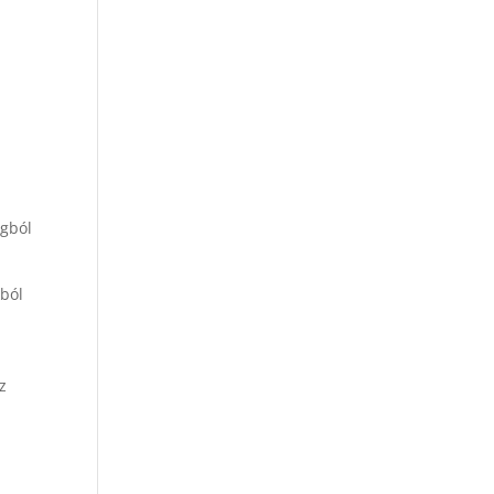
agból
ból
z