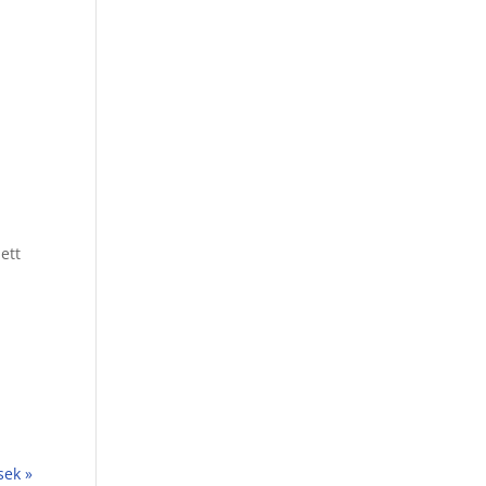
ett
sek »