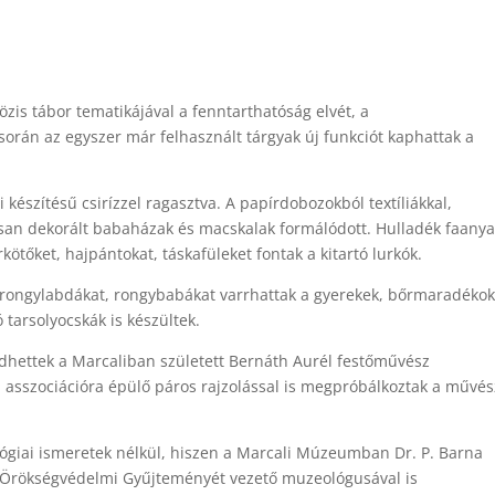
özis tábor tematikájával a fenntarthatóság elvét, a
orán az egyszer már felhasznált tárgyak új funkciót kaphattak a
készítésű csirízzel ragasztva. A papírdobozokból textíliákkal,
san dekorált babaházak és macskalak formálódott. Hulladék faany
tőket, hajpántokat, táskafüleket fontak a kitartó lurkók.
rongylabdákat, rongybabákat varrhattak a gyerekek, bőrmaradékok
 tarsolyocskák is készültek.
hettek a Marcaliban született Bernáth Aurél festőművész
d asszociációra épülő páros rajzolással is megpróbálkoztak a művés
ógiai ismeretek nélkül, hiszen a Marcali Múzeumban Dr. P. Barna
 Örökségvédelmi Gyűjteményét vezető muzeológusával is