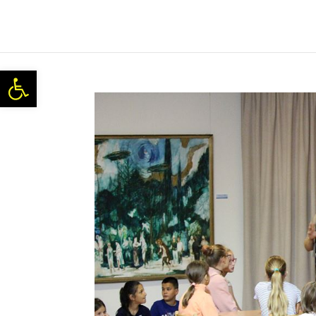
Eszköztár megnyitása